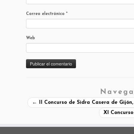
Correo electrónico
*
Web
Navega
←
II Concurso de Sidra Casera de Gijón
XI Concurso