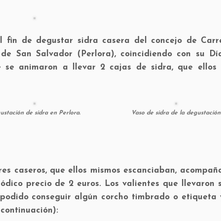
l fin de degustar sidra casera del concejo de Carr
de San Salvador (Perlora), coincidiendo con su Dí
e se animaron a llevar 2 cajas de sidra, que ellos
stación de sidra en Perlora.
Vaso de sidra de la degustación
ares caseros, que ellos mismos escanciaban, acompañ
dico precio de 2 euros. Los valientes que llevaron 
a podido conseguir algún corcho timbrado o etiqueta
continuación):