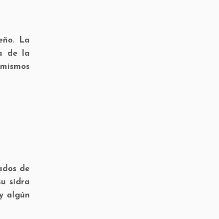
eño. La
a de la
 mismos
ados de
su sidra
 y algún