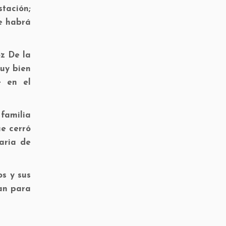
stación;
ue habrá
z De la
uy bien
e en el
familia
ue cerró
aria de
os y sus
an para