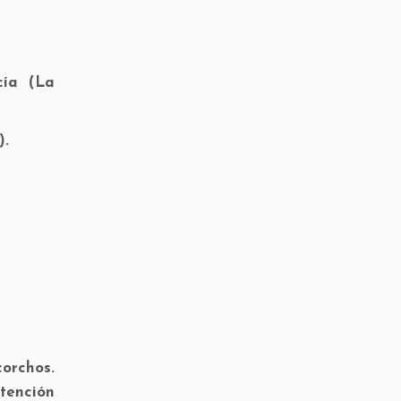
cía (La
).
corchos.
ntención