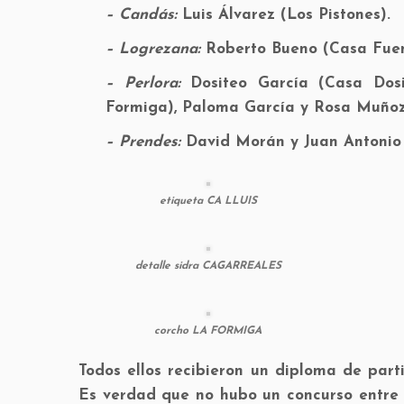
– Candás:
Luis Álvarez (Los Pistones).
– Logrezana:
Roberto Bueno (Casa Fuen
– Perlora:
Dositeo García (Casa Dosit
Formiga), Paloma García y Rosa Muñoz
– Prendes:
David Morán y Juan Antonio 
etiqueta CA LLUIS
detalle sidra CAGARREALES
corcho LA FORMIGA
Todos ellos recibieron un diploma de part
Es verdad que no hubo un concurso entre l