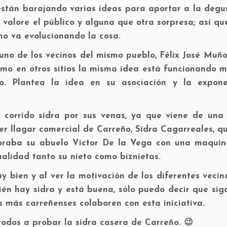
están barajando varias ideas para aportar a la degu
 valore el público y alguna que otra sorpresa; así q
mo va evolucionando la cosa.
uno de los vecinos del mismo pueblo, Félix José Muño
mo en otros sitios la misma idea está funcionando m
o. Plantea la idea en su asociación y la expon
 corrido sidra por sus venas, ya que viene de una 
mer llagar comercial de Carreño, Sidra Cagarreales, q
boraba su abuelo Víctor De la Vega con una maquin
alidad tanto su nieto como biznietas.
 bien y al ver la motivación de los diferentes vecin
n hay sidra y está buena, sólo puedo decir que sig
 más carreñenses colaboren con esta iniciativa.
todos a probar la sidra casera de Carreño. 😉