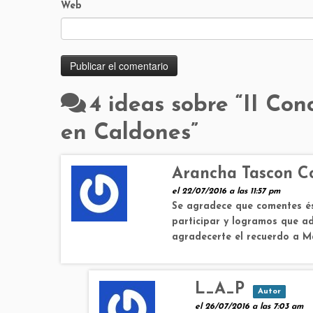
Web
4 ideas sobre “
II Con
en Caldones
”
Arancha Tascon Co
el 22/07/2016 a las 11:57 pm
Se agradece que comentes ést
participar y logramos que ad
agradecerte el recuerdo a Ma
L_A_P
Autor
el 26/07/2016 a las 7:03 am