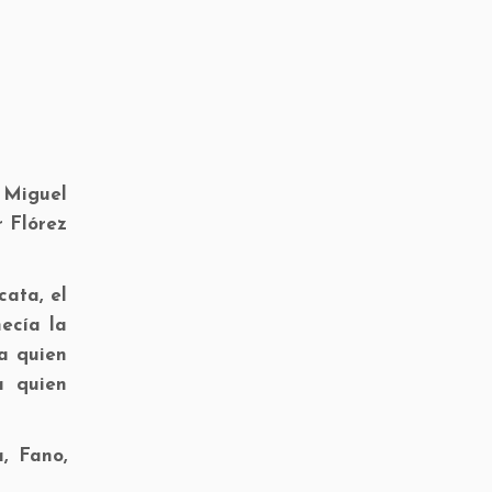
 Miguel
r Flórez
ata, el
ecía la
 a quien
a quien
, Fano,