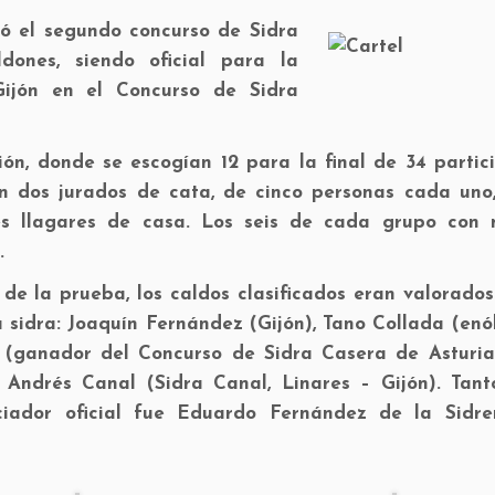
ró el segundo concurso de Sid
ra
ones, siendo oficial para la
 Gijón en el Concurso de Sidra
ión, donde se escogían 12 para la final de 34 partic
n dos jurados de cata, de cinco personas cada uno
tes llagares de casa. Los seis de cada grupo con 
.
l de la prueba, los caldos clasificados eran valorado
sidra: Joaquín Fernández (Gijón), Tano Collada (enó
ez (ganador del Concurso de Sidra Casera de Asturia
, Andrés Canal (Sidra Canal, Linares – Gijón). Tant
ciador oficial fue Eduardo Fernández de la Sidre