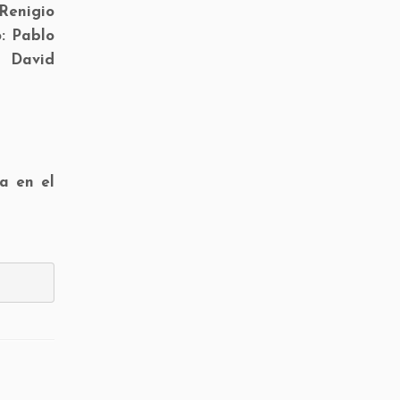
 Renigio
o: Pablo
: David
a en el