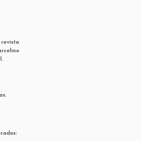
revista
arcelino
l.
as.
icados: