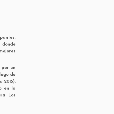
ipantes.
, donde
mejores
s por un
logo de
s 2015),
o en la
ría Los