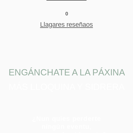
0
Llagares reseñaos
ENGÁNCHATE A LA PÁXINA
MÁS LLOQUINA Y SIDRERA
¿Nun quies perderte
ningún eventu,