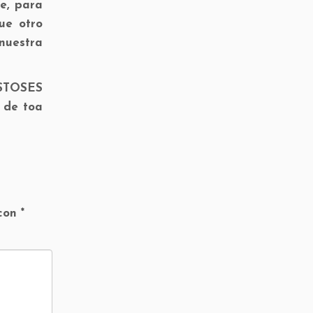
e, para
ue otro
nuestra
ESTOSES
y de toa
 con
*