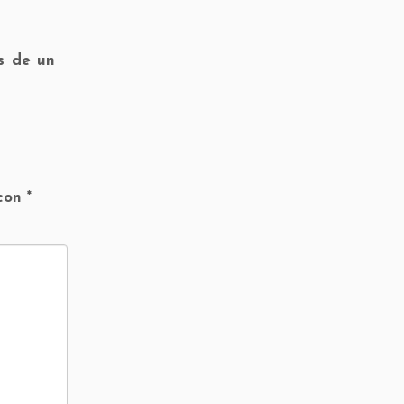
s de un
 con
*