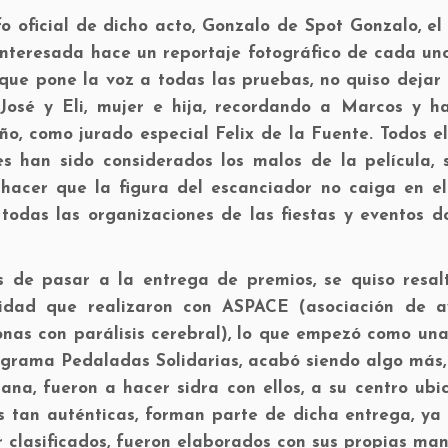
 oficial de dicho acto, Gonzalo de Spot Gonzalo, el
interesada hace un reportaje fotográfico de cada un
 que pone la voz a todas las pruebas, no quiso dejar
osé y Eli, mujer e hija, recordando a Marcos y ha
, como jurado especial Felix de la Fuente. Todos el
s han sido considerados los malos de la película, 
hacer que la figura del escanciador no caiga en el 
todas las organizaciones de las fiestas y eventos d
s de pasar a la entrega de premios, se quiso resal
vidad que realizaron con ASPACE (asociación de 
onas con parálisis cerebral), lo que empezó como una
ograma Pedaladas Solidarias, acabó siendo algo más,
na, fueron a hacer sidra con ellos, a su centro ubi
s tan auténticas, forman parte de dicha entrega, ya
r clasificados, fueron elaborados con sus propias man