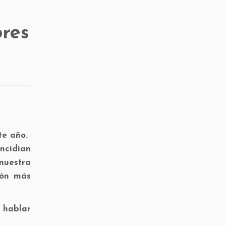
res
te año.
incidían
nuestra
ión más
 hablar