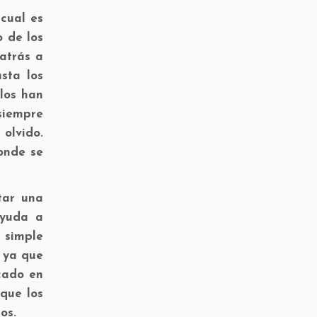
 cual es
o de los
 atrás a
sta los
los han
siempre
olvido.
onde se
tar una
ayuda a
 simple
 ya que
cado en
 que los
os.