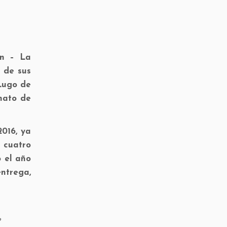
ón – La
s de sus
Lugo de
onato de
016, ya
 cuatro
o el año
entrega,
o