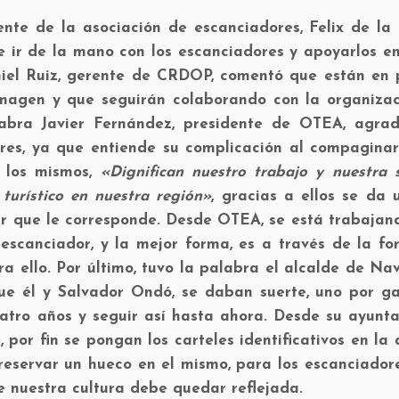
nte de la asociación de escanciadores, Felix de la 
 ir de la mano con los escanciadores y apoyarlos en
aniel Ruiz, gerente de CRDOP, comentó que están en 
 imagen y que seguirán colaborando con la organizac
abra Javier Fernández, presidente de OTEA, agrad
ores, ya que entiende su complicación al compaginar
e los mismos,
«Dignifican nuestro trabajo y nuestra 
turístico en nuestra región»
, gracias a ellos se da 
ar que le corresponde. Desde OTEA, se está trabajan
escanciador, y la mejor forma, es a través de la fo
 ello. Por último, tuvo la palabra el alcalde de Na
ue él y Salvador Ondó, se daban suerte, uno por ga
cuatro años y seguir así hasta ahora. Desde su ayunt
por fin se pongan los carteles identificativos en la 
reservar un hueco en el mismo, para los escanciador
e nuestra cultura debe quedar reflejada.