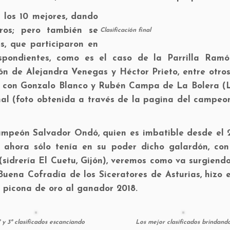
 los 10 mejores, dando
ros; pero también se
Clasificación final
s, que participaron en
espondientes, como es el caso de la Parrilla Ram
ión de Alejandra Venegas y Héctor Prieto, entre otro
n) con Gonzalo Blanco y Rubén Campa de La Bolera (
inal (foto obtenida a través de la pagina del campe
mpeón Salvador Ondó, quien es imbatible desde el 2
a ahora sólo tenía en su poder dicho galardón, con
sidrería El Cuetu, Gijón), veremos como va surgiend
Buena Cofradía de los Siceratores de Asturias, hizo 
a picona de oro al ganador 2018.
1º y 3º clasificados escanciando
Los mejor clasificados brindand