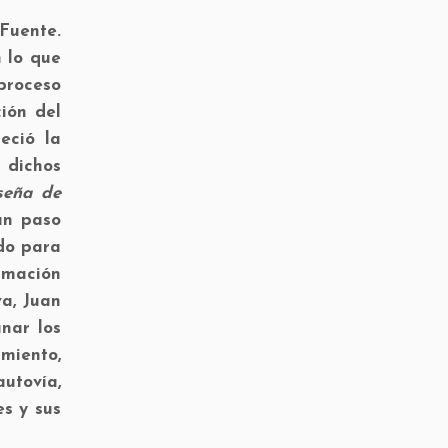
Fuente.
 lo que
proceso
ión del
eció la
 dichos
seña de
un paso
do para
rmación
va, Juan
nar los
amiento,
autovía,
es y sus