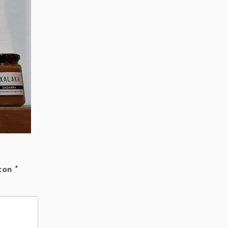
 con
*