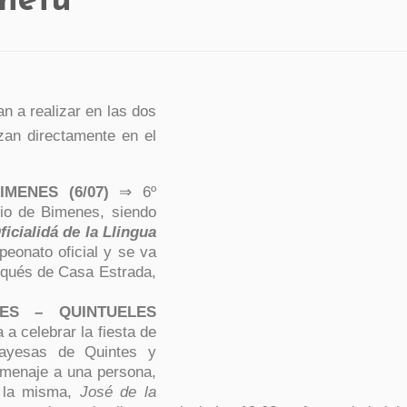
unetu
n a realizar en las dos
zan directamente en el
MENES (6/07)
⇒ 6º
io de Bimenes, siendo
ficialidá de la Llingua
peonato oficial y se va
arqués de Casa Estrada,
ES – QUINTUELES
a celebrar la fiesta de
iayesas de Quintes y
omenaje a una persona,
n la misma,
José de la