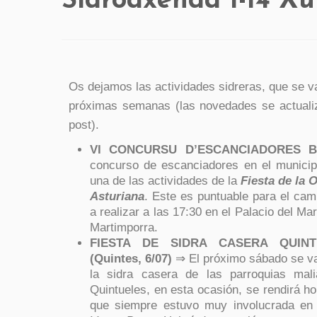
Sidroaxenda 1-14 X
Os dejamos las actividades sidreras, que se va
próximas semanas (las novedades se actuali
post).
VI CONCURSU D’ESCANCIADORES BI
concurso de escanciadores en el municip
una de las actividades de la
Fiesta de la O
Asturiana
. Este es puntuable para el cam
a realizar a las 17:30 en el Palacio del M
Martimporra.
FIESTA DE SIDRA CASERA QUINT
(Quintes, 6/07)
⇒ El próximo sábado se va 
la sidra casera de las parroquias mal
Quintueles, en esta ocasión, se rendirá h
que siempre estuvo muy involucrada e