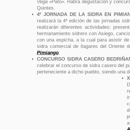
Vega «Pato»
. Habrá degustación y concurso 
Quintes.
4º JORNADA DE LA SIDRA EN PIMIANG
realizará la 4ª edición de las jornadas si
realizarán diferentes actividades: prese
hermanamiento sidrero con Asiego, cancios
con una espicha, a la cual para asistir 
sidra comercial de llagares del Oriente 
Pimiango
.
CONCURSO SIDRA CASERO BEDRIÑANA 
celebrar el concurso de sidra casero del p
perteneciente a dicho pueblo, siendo una d
X
D
r
i
c
d
p
a
A