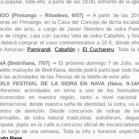
popular, todo ello, a partir de las 19:00, enfrente de la igl
O (Pimiango – Ribadeva, 6/07)
⇒ A partir de las 20:
dreras en Pimiango, en la Casa del Concejo de dicha locali
ntación del acto, a cargo de Javier Niembro de sidra Pami
 de chigre, cata con Jacinto Vela de sidra Cabañón, y fina
de deberá comprar el vaso conmemorativo a 10 €, donde ofr
de Asturias:
Pamirandi
,
Cabañón
y
El Cuchareru
. Toda la 
(Bedriñana, 7/07)
⇒ El próximo domingo 7 de Julio, s
ueblo maliayés de Bedriñana, donde podrá participar todo ll
e las actividades de las
Fiestas de la Velilla
de este año.
XLII FESTIVAL DE LA SIDRA EN NAVA (Nava, 9-14/
iferentes actividades en torno a uno de los festival
econocidos en nuestra región, tanto a nivel naciona
nternacional, donde nuestra seña de identidad, la sidra, va a
entro de atención. Desde concursos de sidras de 
erivados, de sidra natural tradicional, sidroforum, degus
opular, pipes en la calle a concurso oficial de escanciadore
 lo largo de una semana. Toda la info y horarios específ
yto Nava
.