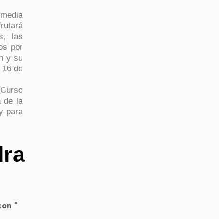
media
frutará
s, las
os por
n y su
l 16 de
 Curso
 de la
 y para
dra
 con
*