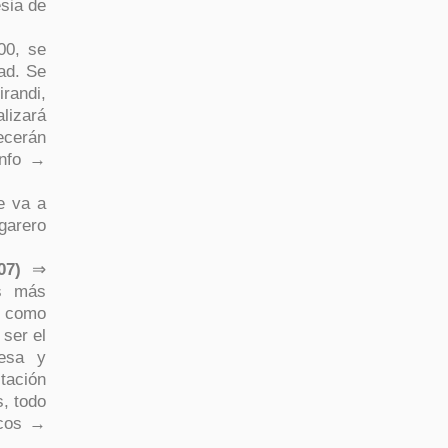
esia de
00, se
dad. Se
randi,
lizará
ecerán
info →
e va a
agarero
07)
⇒
es más
l como
 ser el
mesa y
tación
s, todo
icos →