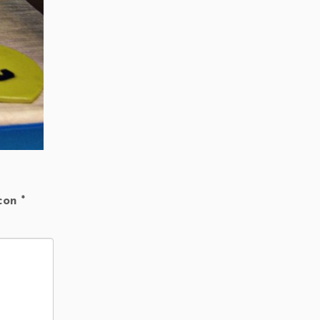
 con
*