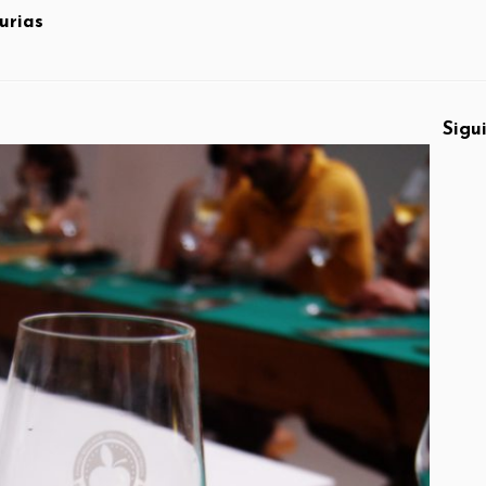
urias
Sigu