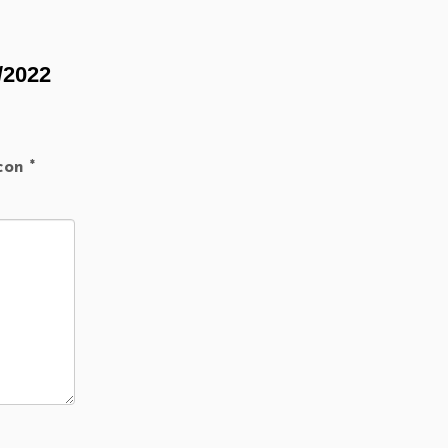
2/2022
 con
*