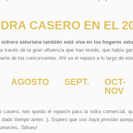
IDRA CASERO EN EL 2
 sidrera asturiana también está viva en los hogares ast
 través de la gran afluencia que han tenido, que había ga
rte de los concursantes. Ahí va el repaso a lo largo de est
AGOSTO
SEPT.
OCT-
NOV
to casero, nos queda el
repasín
para la sidra comercial, q
ha dado tiempo antes ;). Espero que
vos haya prestao
aunqu
uinos/es
.
Tallueu!