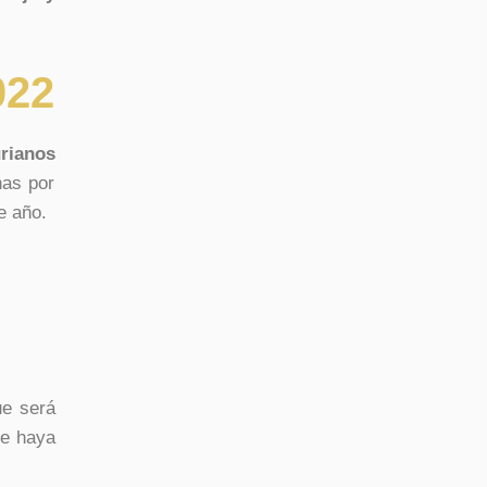
022
urianos
nas por
e año.
ue será
e haya