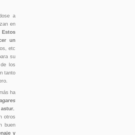
dose a
izan en
 Estos
cer un
os, etc
para su
 de los
n tanto
ero.
emás ha
lagares
 astur.
n otros
un buen
naje y