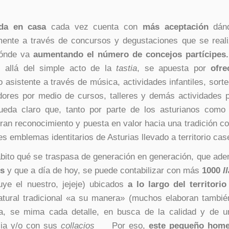
ada en casa
cada vez cuenta con
más aceptación
dán
mente a través de concursos y degustaciones que se real
 dónde va
aumentando el número de concejos partícipes.
 allá del simple acto de la
tastia
, se apuesta por
ofre
o asistente a través de música, actividades infantiles, sorte
dores por medio de cursos, talleres y demás actividades 
ueda claro que, tanto por parte de los asturianos como
ran reconocimiento y puesta en valor hacia una tradición co
s emblemas identitarios de Asturias llevado a territorio cas
bito qué se traspasa de generación en generación, que ad
es
y que a día de hoy, se puede contabilizar con más
1000
l
ye el nuestro, jejeje) ubicados
a lo largo del territorio
atural tradicional «a su manera»
(muchos elaboran tambié
a, se mima cada detalle, en busca de la calidad y de 
ilia y/o con sus
collacios
Por eso,
este pequeño home