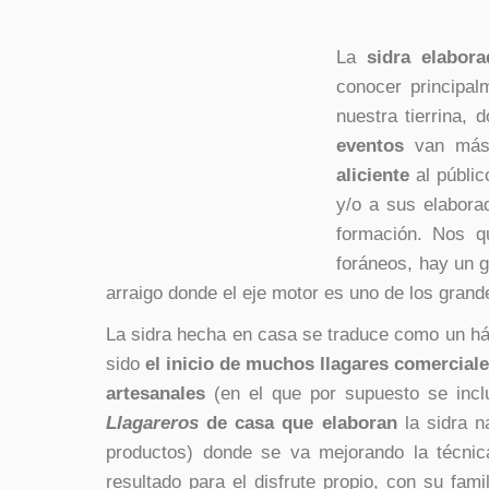
La
sidra elabor
conocer principal
nuestra tierrina,
eventos
van más
aliciente
al públic
y/o a sus elabora
formación. Nos q
foráneos, hay un g
arraigo donde el eje motor es uno de los grande
La sidra hecha en casa se traduce como un há
sido
el inicio de muchos llagares comercial
artesanales
(en el que por supuesto se inclu
Llagareros
de casa que elaboran
la sidra n
productos)
donde se va mejorando la técnic
resultado para el disfrute propio, con su fam