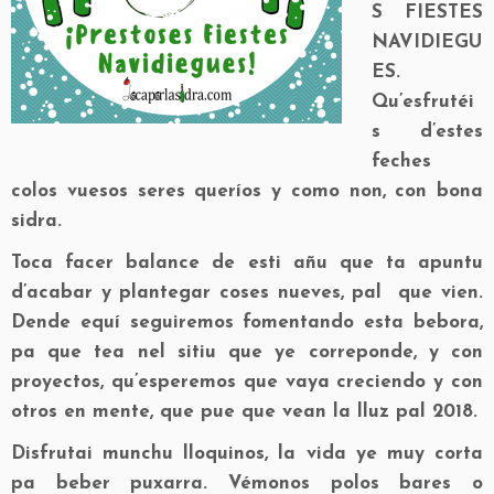
S FIESTES
NAVIDIEGU
ES.
Qu’esfrutéi
s d’estes
feches
colos vuesos seres queríos y como non, con bona
sidra.
Toca facer balance de esti añu que ta apuntu
d’acabar y plantegar coses nueves, pal que vien.
Dende equí seguiremos fomentando esta bebora,
pa que tea nel sitiu que ye correponde, y con
proyectos, qu’esperemos que vaya creciendo y con
otros en mente, que pue que vean la lluz pal 2018.
Disfrutai munchu lloquinos, la vida ye muy corta
pa beber puxarra. Vémonos polos bares o