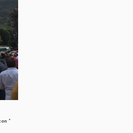
 con
*