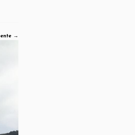
iente →