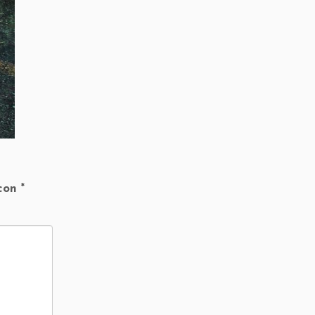
 con
*