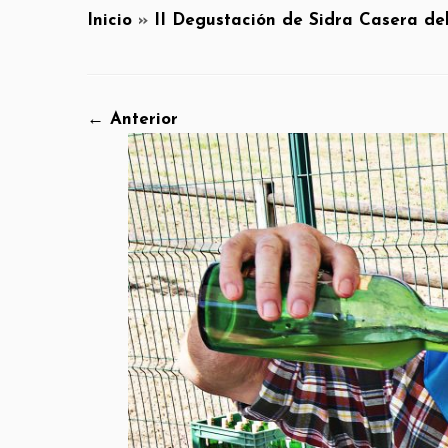
Inicio
»
II Degustación de Sidra Casera de
← Anterior