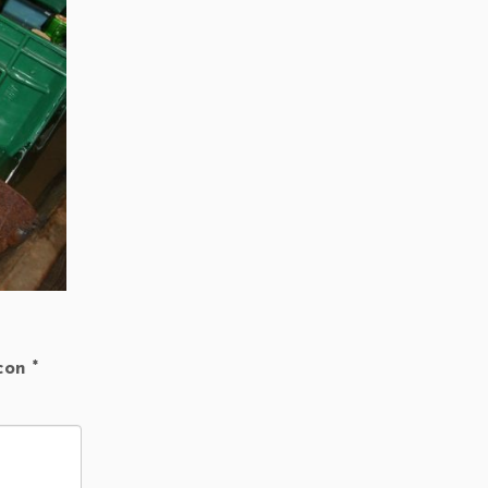
 con
*