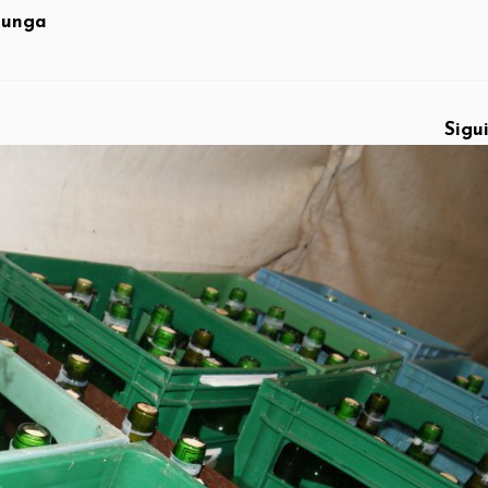
lunga
Sigu