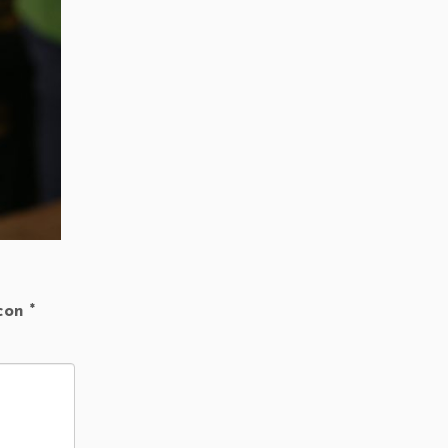
 con
*