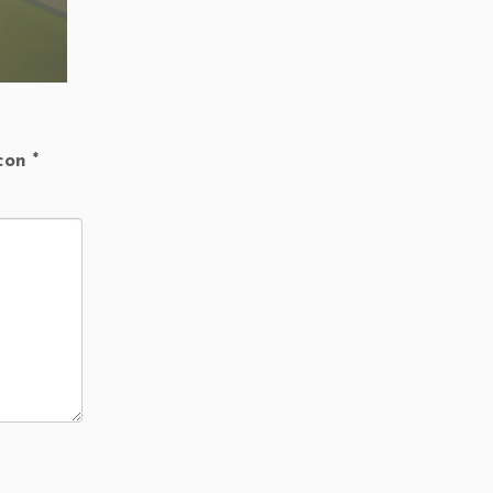
 con
*