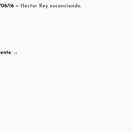
/06/16
»
Héctor Rey escanciando.
iente →