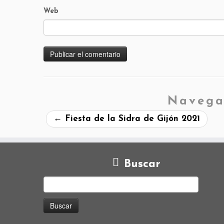
Web
Navega
←
Fiesta de la Sidra de Gijón 2021
Buscar