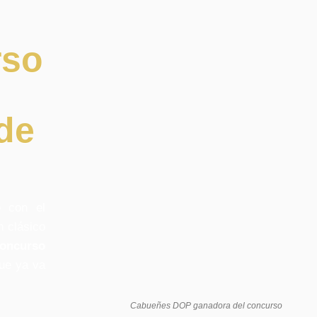
rso
 de
o con el
n clásico
oncurso
que ya va
Cabueñes DOP ganadora del concurso