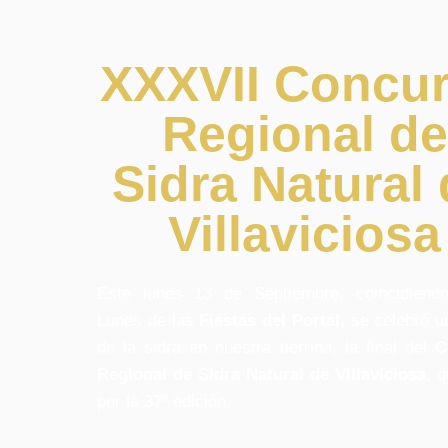
XXXVII Concu
Regional de
Sidra Natural
Villaviciosa
Este lunes 13 de Septiembre, coincidiend
Lunes de las
Fiestas del Portal
, se celebró u
de la sidra en nuestra tierrina, la final del
C
Regional de Sidra Natural de Villaviciosa
, 
por la 37ª edición.