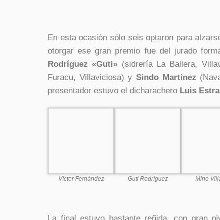
En esta ocasión sólo seis optaron para alzar
otorgar ese gran premio fue del jurado for
Rodríguez «Guti»
(sidrería La Ballera, Villa
Furacu, Villaviciosa) y
Sindo Martínez
(Nava)
presentador estuvo el dicharachero
Luis Estr
Víctor Fernández
Guti Rodríguez
Mino Vill
La final estuvo bastante reñida, con gran niv