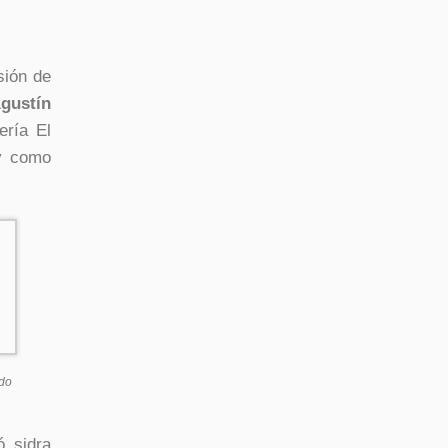
sión de
gustín
ería El
 como
ndo
ó sidra