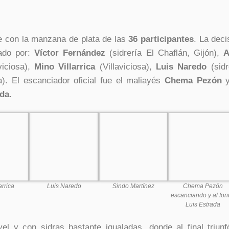
se con la manzana de plata de las
36 participantes
. La deci
mado por:
Víctor Fernández
(sidrería El Chaflán, Gijón),
A
viciosa),
Mino Villarrica
(Villaviciosa),
Luis Naredo
(sidr
. El escanciador oficial fue el maliayés
Chema Pezón
y
ada
.
arrica
Luis Naredo
Sindo Martínez
Chema Pezón
escanciando y al fo
Luis Estrada
el y con sidras bastante igualadas, donde al final triunf