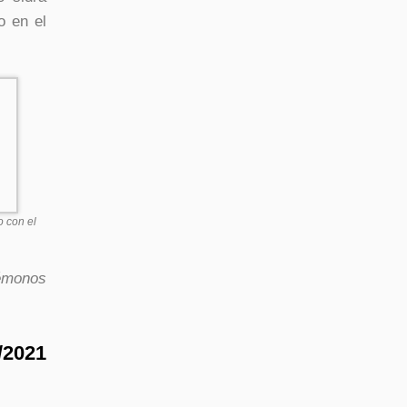
o en el
o con el
émonos
9/2021