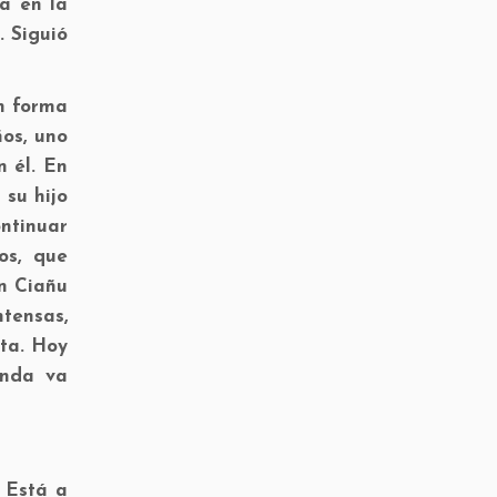
ra en la
 Siguió
en forma
os, uno
n él. En
 su hijo
ontinuar
os, que
n Ciañu
tensas,
cta. Hoy
anda va
. Está a