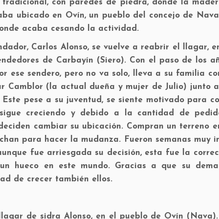
r tradicional, con paredes de piedra, donde la made
aba ubicado en Ovín, un pueblo del concejo de Nava.
donde acaba cesando la actividad.
undador, Carlos Alonso, se vuelve a reabrir el llagar, 
dedores de Carbayín (Siero). Con el paso de los añ
or ese sendero, pero no va solo, lleva a su familia co
r Camblor (la actual dueña y mujer de Julio) junto a
. Este pese a su juventud, se siente motivado para c
r sigue creciendo y debido a la cantidad de pedid
deciden cambiar su ubicación. Compran un terreno e
vechan para hacer la mudanza. Fueron semanas muy in
unque fue arriesgada su decisión, esta fue la corre
e un hueco en este mundo. Gracias a que su dem
ad de crecer también ellos.
 llagar de sidra Alonso, en el pueblo de Ovín (Nava)