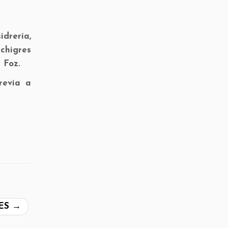
idrería,
chigres
 Foz.
revia a
ES
→