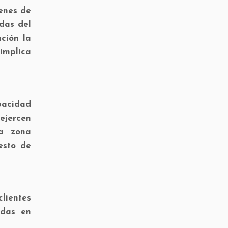
venes de
ndas del
ción la
implica
pacidad
ejercen
na zona
esto de
lientes
adas en