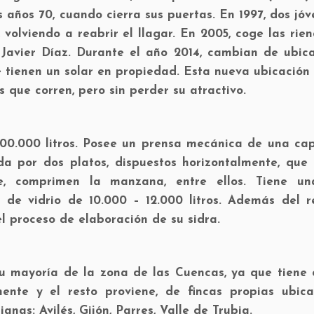
 años 70, cuando cierra sus puertas. En 1997, dos jó
 volviendo a reabrir el llagar. En 2005, coge las rie
 Javier Díaz. Durante el año 2014, cambian de ubica
 tienen un solar en propiedad. Esta nueva ubicación 
 que corren, pero sin perder su atractivo.
00.000 litros. Posee un prensa mecánica de una ca
a por dos platos, dispuestos horizontalmente, que 
se, comprimen la manzana, entre ellos. Tiene u
 de vidrio de 10.000 – 12.000 litros. Además del r
l proceso de elaboración de su sidra.
 mayoría de la zona de las Cuencas, ya que tiene c
mente y el resto proviene, de fincas propias ubic
anas: Avilés, Gijón, Parres, Valle de Trubia.