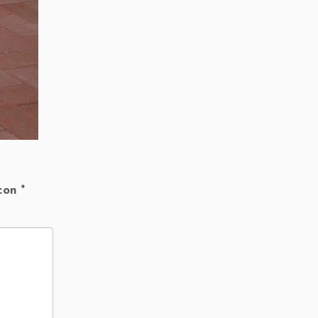
 con
*