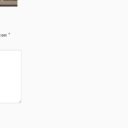
 con
*