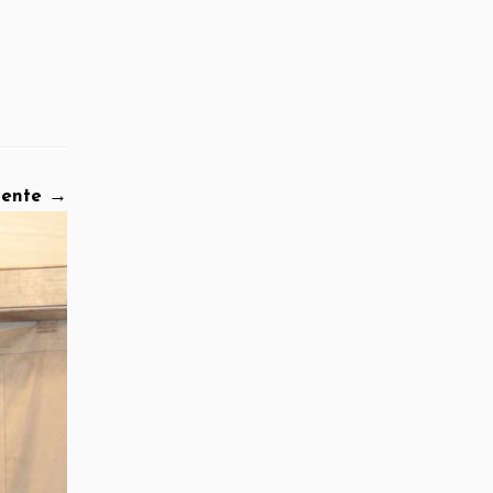
iente →