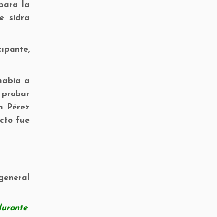
para la
e sidra
cipante,
había a
 probar
an Pérez
acto fue
general
durante