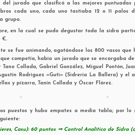
 del jurado que clasificó a las mejores puntuadas 
bros cada uno, cada uno tastiaba 12 o 11 palos d
a grupo.
bre, en la cual se pudo degustar toda la sidra parti
 €.
te se fue animando, agotándose los 800 vasos que 
a que competía, había un jurado que se encargaba de
or Tano Collada, Gabriel González, Miguel Pontón, Ju
Agustín Rodríguez «Guti» (Sidrería La Ballera) y el 
llas y pizarra, Tanín Collada y Óscar Flórez.
os puestos y hubo empates a media tabla; por lo 
iguiente:
ieres, Casu): 60 puntos ⇒ Control Analítico de Sidra (