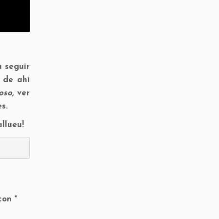
a seguir
 de ahí
oso,
ver
s.
llueu!
 con
*