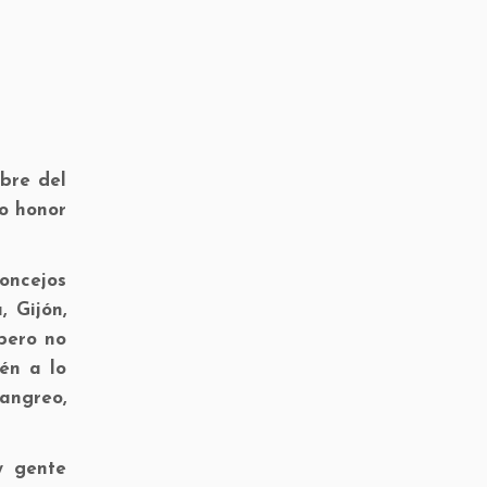
bre del
do honor
oncejos
 Gijón,
 pero no
én a lo
angreo,
y gente