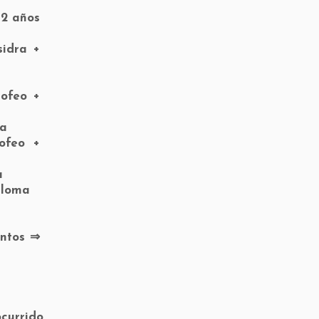
 2 años
sidra +
rofeo +
ma
ofeo +
a
iploma
untos ⇒
currido