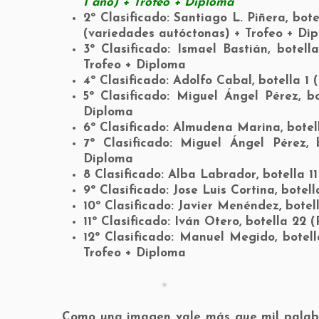
1 año) + Trofeo + Diploma
2º Clasificado: Santiago L. Piñera, bo
(variedades autóctonas) + Trofeo + Di
3º Clasificado: Ismael Bastián, botel
Trofeo + Diploma
4º Clasificado: Adolfo Cabal, botella 1
5º Clasificado: Miguel Ángel Pérez, 
Diploma
6º Clasificado: Almudena Marina, botell
7º Clasificado: Miguel Ángel Pérez,
Diploma
8 Clasificado: Alba Labrador, botella 1
9º Clasificado: Jose Luis Cortina, botel
10º Clasificado: Javier Menéndez, botel
11º Clasificado: Iván Otero, botella 22
12º Clasificado: Manuel Megido, botell
Trofeo + Diploma
Como una imagen vale más que mil palabr