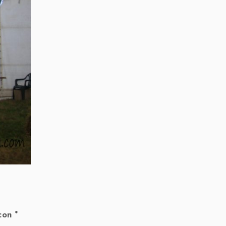
 con
*