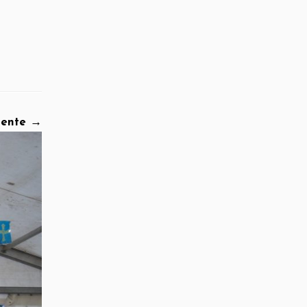
iente →