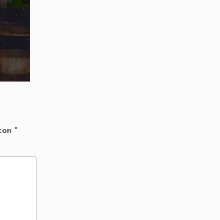
 con
*