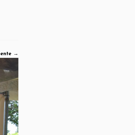
iente →