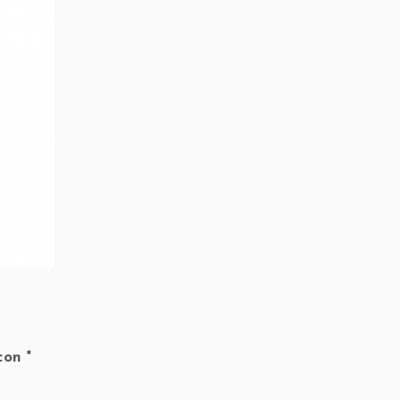
 con
*